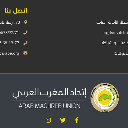
اتصل بنا
شطة الأمانة العامة
73، زنقة تانسيفت، اكدال الرباط، المملكة المغربية
تماعات مغاربية
74/73/72/71 13 68 537 212+
فاقيات و شراكات
77 13 68 537 212+
ديوهات
Sg.uma@maghrebarabe.org