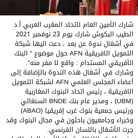
شارك الأمين العام لاتحاد المغرب العربي أ.د
الطيب البكوش شارك يوم 23 نوفمبر 2021
في أشغال ندوة عن بعد ، دعت اليها شبكة
التمويل الافريقية AFN حول موضوع ” البنك
الأفريقي المستدام : واقع لا مفر منه”.
وشارك في أشغال هذه الندوة بالإضافة إلى
أعضاء المجلس العلمي AFN لشبكة التمويل
الافريقية ، رئيس اتحاد البنوك المغاربية
(UBM) ، ومدير عام بنك BNDE السنغالي
ورئيس جمعية بنوك غرب إف
ريقيا (ABAO)
وخبراء وجامعيون باحثون في مجال البنوك وقد
جرت الأشغال باللسان الفرنسي.