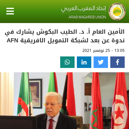
الأمين العام أ. د. الطيب البكوش يشارك في
ندوة عن بعد لشبكة التمويل الافريقية AFN
13:05 - 25 نوفمبر 2021