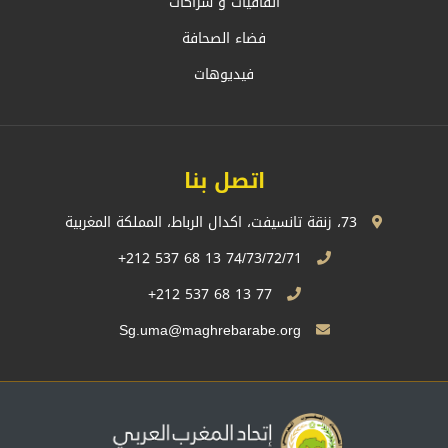
اتفاقيات و شراكات
فضاء الصحافة
فيديوهات
اتصل بنا
73، زنقة تانسيفت، اكدال الرباط، المملكة المغربية
74/73/72/71 13 68 537 212+
77 13 68 537 212+
Sg.uma@maghrebarabe.org