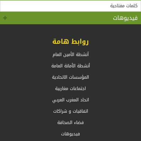
“مادثينك” MedThink 5+5 حول موضوع:”أي آفاق لحوار
لقاء الأمين العام لاتحاد المغرب العربي، السيد طارق بن
سالم.بالسيد وزير الشؤون الخارجية والجالية الوطنية
5+5 متوسط متحول؟ تأقلم مشترك مع واقع ما بعد جائحة
كوفيد 19 “
بالخارج، السيد أحمد عطاف
فيديوهات
روابط هامة
أنشطة الأمين العام
أنشطة الأمانة العامة
المؤسسات الاتحادية
اجتماعات مغاربية
اتحاد المغرب العربي
اتفاقيات و شراكات
فضاء الصحافة
فيديوهات