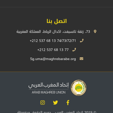
اتصل بنا
73، زنقة تانسيفت، اكدال الرباط، المملكة المغربية
74/73/72/71 13 68 537 212+
77 13 68 537 212+
Sg.uma@maghrebarabe.org
© 2019 إتحاد المغرب العربي، جميع الحقوق محفوظة