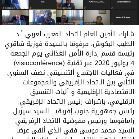
شارك الأمين العام لاتحاد المغرب لعربي أ.د
الطيب البكوش، مرفوقا بالسيدة فوزية شاقري
رئيسة قسم إدارة الأمن الغذائي يوم الجمعة
4 يوليوز 2020 عبر تقنية (visioconférence)
في فعاليات الاجتماع ألتنسيقي نصف السنوي
الثاني بين الاتحاد الإفريقي والمجموعات
الاقتصادية الإقليمية و آليات التنسيق
الإقليمي، بإشراف رئيس الاتحاد الإفريقيٍ,
رئيس جمهورية جنوب إفريقيا :السيد سيريل
رامافوسا ورئيس مفوضية الاتحاد الإفريقي
السيد محمد موسى فقي الذي ألقى عرضا