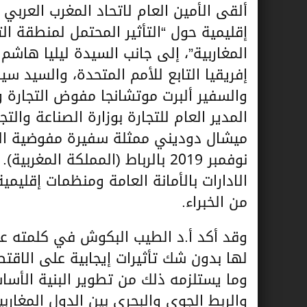
ألقى الأمين العام لاتحاد المغرب العربي
إقليمية حول “التأثير المحتمل لمنطقة الت
المغاربية”، إلى جانب السيدة ليليا هاشم
إفريقيا التابع للأمم المتحدة، والسيد سي
والسفير ألبرت موتشانجا مفوض التجارة وا
المدير العام للتجارة بوزارة الصناعة وال
نوفمبر 2019 بالرباط (المملكة ا
الادارات بالأمانة العامة ومنظمات إقلي
من الخبراء.
وقد أكد أ.د الطيب البكوش في كلمته على
لها بدون شك تأثيرات إيجابية على الاقتصاد
وما يستلزمه ذلك من تطوير البنية الأس
والربط الجوي والبحري بين الدول المغاربي