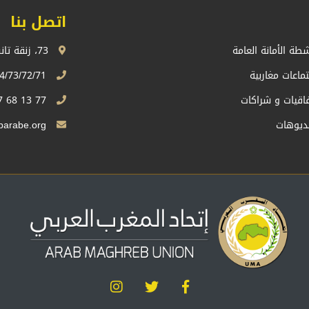
اتصل بنا
شطة الأمانة العامة
73، زنقة تانسيفت، اكدال الرباط، المملكة المغربية
تماعات مغاربية
74/73/72/71 13 68 537 212+
فاقيات و شراكات
77 13 68 537 212+
ديوهات
Sg.uma@maghrebarabe.org