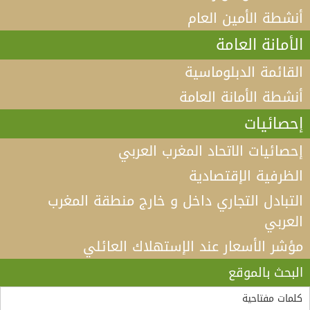
أنشطة الأمين العام
الأمانة العامة
القائمة الدبلوماسية
أنشطة الأمانة العامة
إحصائيات
إحصائيات الاتحاد المغرب العربي
الظرفية الإقتصادية
التبادل التجاري داخل و خارج منطقة المغرب
العربي
مؤشر الأسعار عند الإستهلاك العائلي
فيديو كلمة الأمين العام لاتحاد المغرب العربي أ.د الطيب
البكوش في الندوة الخامسة التي تنظمها منظمة
البحث بالموقع
“مادثينك” MedThink 5+5 حول موضوع:”أي آفاق لحوار
لقاء الأمين العام لاتحاد المغرب العربي، السيد طارق بن
سالم.بالسيد وزير الشؤون الخارجية والجالية الوطنية
5+5 متوسط متحول؟ تأقلم مشترك مع واقع ما بعد جائحة