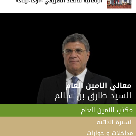
الإنمائية للاتحاد الأفريقي «أودا-نيباد»
معالي الامين العام
السيد طارق بن سالم
مكتب الأمين العام
السيرة الذاتية
مداخلات و حوارات