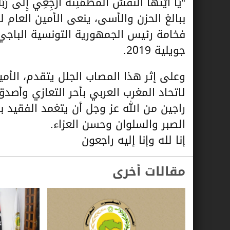
“يَا أَيَّتُهَا النَّفْسُ الْمُطْمَئِنَّةُ ارْجِعِي إِلَى ر
ببالغ الحزن والأسى، ينعى الأمين العام 
جويلية 2019.
وعلى إثر هذا المصاب الجلل يتقدم، الأمي
لاتحاد المغرب العربي بأحر التعازي وأصد
راجين من الله عز وجل أن يتغمد الفقيد
الصبر والسلوان وحسن العزاء.
إنا لله وإنا إليه راجعون
مقالات أخرى