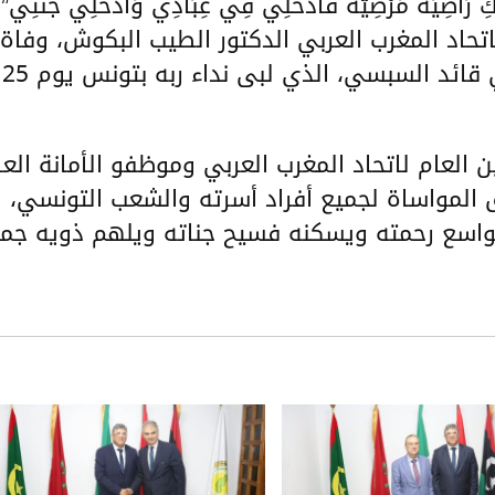
َبِّكِ رَاضِيَةً مَرْضِيَّةً فَادْخُلِي فِي عِبَادِي وَادْخُلِي جَنَّتِي”
لاتحاد المغرب العربي الدكتور الطيب البكوش، وفاة
فخامة رئيس الجمهورية التونسية الباجي قائد السبسي، الذي لبى نداء ربه بتونس يوم 25
ن العام لاتحاد المغرب العربي وموظفو الأمانة الع
ق المواساة لجميع أفراد أسرته والشعب التونسي،
 بواسع رحمته ويسكنه فسيح جناته ويلهم ذويه جم