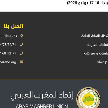
وليو 2026)
اتصل بنا
شطة الأمانة العامة
73، زنقة تانسيفت، اكدال الرباط، المملكة المغربية
تماعات مغاربية
74/73/72/71 13 68 537 212+
فاقيات و شراكات
77 13 68 537 212+
ديوهات
Sg.uma@maghrebarabe.org