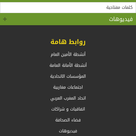
“مادثينك” MedThink 5+5 حول موضوع:”أي آفاق لحوار
لقاء الأمين العام لاتحاد المغرب العربي، السيد طارق بن
سالم.بالسيد وزير الشؤون الخارجية والجالية الوطنية
5+5 متوسط متحول؟ تأقلم مشترك مع واقع ما بعد جائحة
كوفيد 19 “
بالخارج، السيد أحمد عطاف
فيديوهات
روابط هامة
أنشطة الأمين العام
أنشطة الأمانة العامة
المؤسسات الاتحادية
اجتماعات مغاربية
اتحاد المغرب العربي
اتفاقيات و شراكات
فضاء الصحافة
فيديوهات