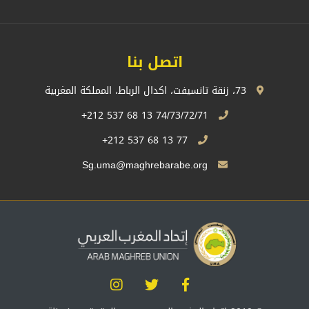
اتصل بنا
73، زنقة تانسيفت، اكدال الرباط، المملكة المغربية
74/73/72/71 13 68 537 212+
77 13 68 537 212+
Sg.uma@maghrebarabe.org