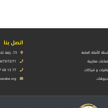
اتصل بنا
شطة الأمانة العامة
73، زنقة تانسيفت، اكدال الرباط، المملكة المغربية
تماعات مغاربية
74/73/72/71 13 68 537 212+
فاقيات و شراكات
77 13 68 537 212+
ديوهات
Sg.uma@maghrebarabe.org