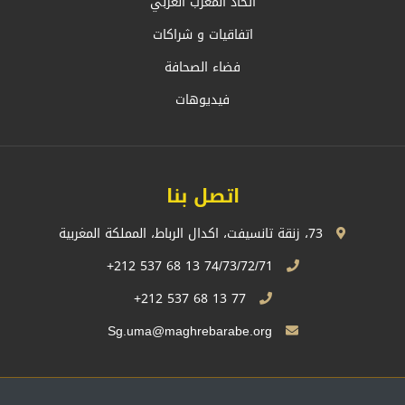
اتحاد المغرب العربي
اتفاقيات و شراكات
فضاء الصحافة
فيديوهات
اتصل بنا
73، زنقة تانسيفت، اكدال الرباط، المملكة المغربية
74/73/72/71 13 68 537 212+
77 13 68 537 212+
Sg.uma@maghrebarabe.org